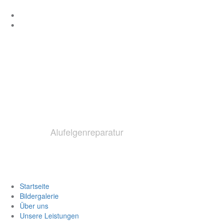
Zum
SCM
Inhalt
MICHALIK
SCM
springen
Simon
Michalik
SCM-Räderga
Alufelgenreparatur
Startseite
Bildergalerie
Über uns
Unsere Leistungen