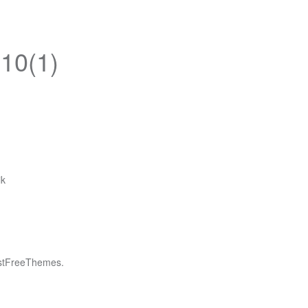
10(1)
ik
stFreeThemes.